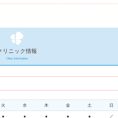
クリニック情報
Clinic Information
火
水
木
金
土
日
●
●
●
●
●
／