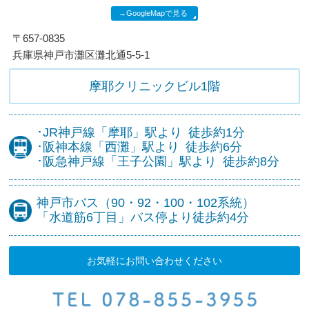
→GoogleMapで見る
〒657-0835
兵庫県神戸市灘区灘北通5-5-1
摩耶クリニックビル1階
･JR神戸線
「摩耶」駅より
徒歩約1分
･阪神本線
「西灘」駅より
徒歩約6分
･阪急神戸線
「王子公園」駅より
徒歩約8分
神戸市バス（90・92・100・102系統）
「水道筋6丁目」バス停より
徒歩約4分
お気軽にお問い合わせください